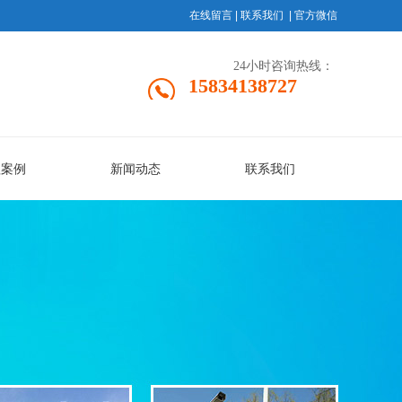
在线留言
|
联系我们
|
官方微信
24小时咨询热线：
15834138727
程案例
新闻动态
联系我们