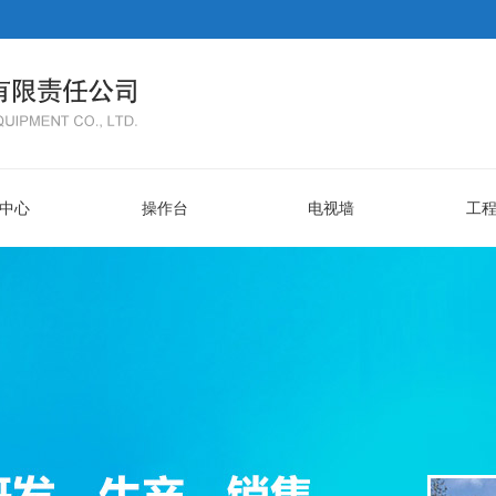
中心
操作台
电视墙
工