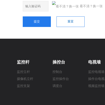
看不清？换一张
监控杆
操控台
电视墙
监控立杆
控制台
监控电视墙
摄像机立杆
监控操作台
操作台电视
监控支架
调度台
视频监控墙