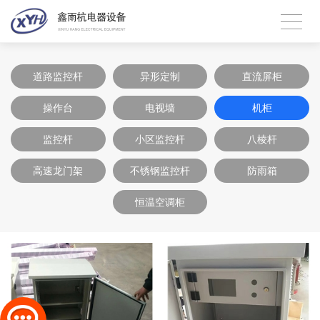
道路监控杆
异形定制
直流屏柜
操作台
电视墙
机柜
监控杆
小区监控杆
八棱杆
高速龙门架
不锈钢监控杆
防雨箱
恒温空调柜