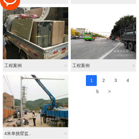
工程案例
>
工程案例
>
1
2
3
4
>
5
4米单挑臂监..
>