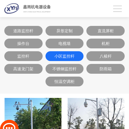
道路监控杆
异形定制
直流屏柜
操作台
电视墙
机柜
监控杆
小区监控杆
八棱杆
高速龙门架
不锈钢监控杆
防雨箱
恒温空调柜